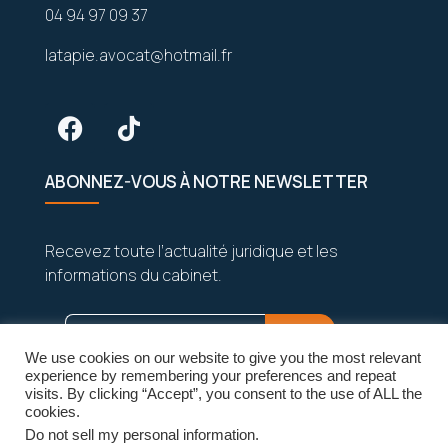
04 94 97 09 37
latapie.avocat@hotmail.fr
ABONNEZ-VOUS À NOTRE NEWSLETTER
Recevez toute l’actualité juridique et les
informations du cabinet.
We use cookies on our website to give you the most relevant
experience by remembering your preferences and repeat
visits. By clicking “Accept”, you consent to the use of ALL the
cookies.
Do not sell my personal information
.
Vos données sont strictement confidentielles