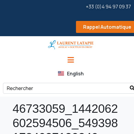
+33 (0)4 94 97 09 37
Rappel Automatique
English
46733059_1442062
602594506_549398