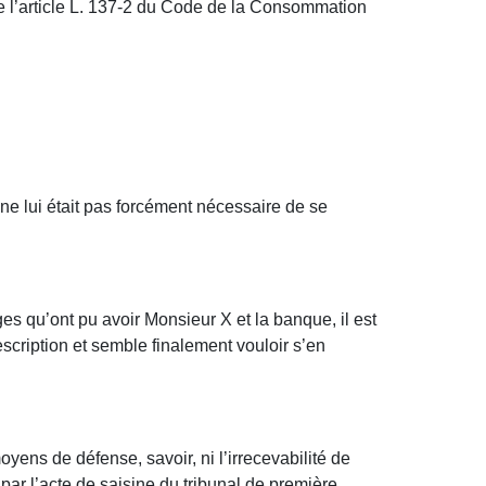
de l’article L. 137-2 du Code de la Consommation
l ne lui était pas forcément nécessaire de se
ges qu’ont pu avoir Monsieur X et la banque, il est
scription et semble finalement vouloir s’en
yens de défense, savoir, ni l’irrecevabilité de
i par l’acte de saisine du tribunal de première