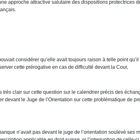
e approche attractive salutaire des dispositions protectrices 
rançais.
uvait considérer qu’elle avait toujours raison à telle point qu’i
server cette prérogative en cas de difficulté devant la Cour,
 très clair sur cette question sur le calendrier précis des échan
r devant le Juge de l’Orientation sur cette problématique de pre
anque n’avait pas devant le juge de l’orientation soulevé ses mo
escription applicable en droit suisse, ni l’interruption de celle-c