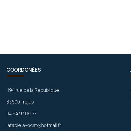
COORDONÉES
194 rue de la République
83600 Fréjus
04 94 97 09 37
latapie.avocat@hotmail.fr