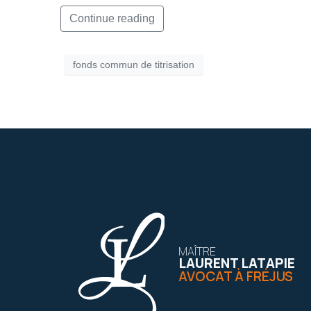
Continue reading
fonds commun de titrisation
MAÎTRE
LAURENT LATAPIE
AVOCAT À FRÉJUS