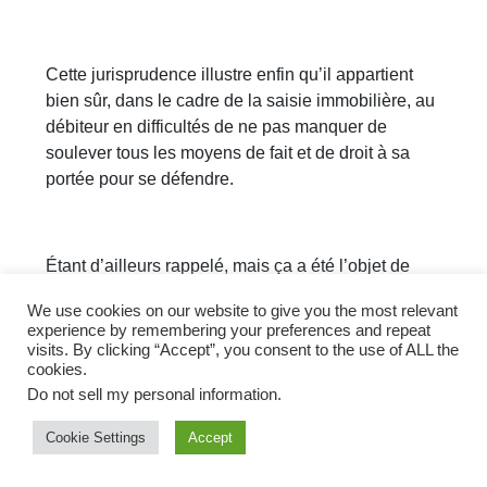
Cette jurisprudence illustre enfin qu’il appartient
bien sûr, dans le cadre de la saisie immobilière, au
débiteur en difficultés de ne pas manquer de
soulever tous les moyens de fait et de droit à sa
portée pour se défendre.
Étant d’ailleurs rappelé, mais ça a été l’objet de
bon nombre de chroniques plus particulièrement
We use cookies on our website to give you the most relevant
pour les Sociétés Civiles Immobilières à caractère
experience by remembering your preferences and repeat
familial, que tant bien même cette déchéance du
visits. By clicking “Accept”, you consent to the use of ALL the
cookies.
terme ne serait pas remise, il y a encore fort
Do not sell my personal information
.
heureusement d’autres solutions à portée de tir
pour la SCI pour préserver son bien immobilier et
Cookie Settings
Accept
éviter la saisie immobilière.