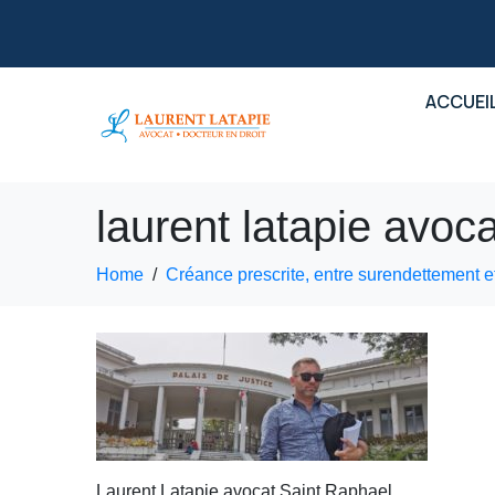
ACCUEI
laurent latapie avoc
Home
Créance prescrite, entre surendettement e
Laurent Latapie avocat Saint Raphael,