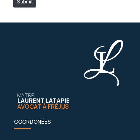
Submit
*
s
i
t
e
MAÎTRE
LAURENT LATAPIE
AVOCAT À FRÉJUS
COORDONÉES