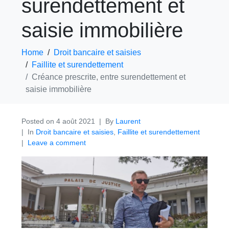
surendettement et
saisie immobilière
Home
Droit bancaire et saisies
Faillite et surendettement
Créance prescrite, entre surendettement et
saisie immobilière
Posted on
4 août 2021
By
Laurent
In
Droit bancaire et saisies
,
Faillite et surendettement
Leave a comment