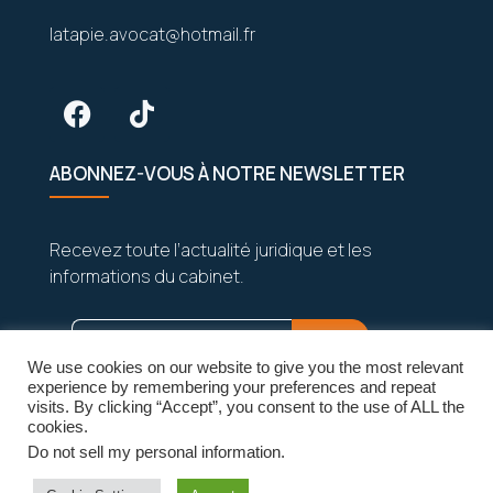
latapie.avocat@hotmail.fr
ABONNEZ-VOUS À NOTRE NEWSLETTER
Recevez toute l’actualité juridique et les
informations du cabinet.
We use cookies on our website to give you the most relevant
experience by remembering your preferences and repeat
visits. By clicking “Accept”, you consent to the use of ALL the
cookies.
Do not sell my personal information
.
Vos données sont strictement confidentielles
et seront jamais partagées.