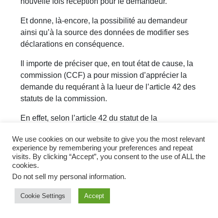
nouvelle fois réception pour le demandeur.
Et donne, là-encore, la possibilité au demandeur
ainsi qu’à la source des données de modifier ses
déclarations en conséquence.
Il importe de préciser que, en tout état de cause, la
commission (CCF) a pour mission d’apprécier la
demande du requérant à la lueur de l’article 42 des
statuts de la commission.
En effet, selon l’article 42 du statut de la
commission, une demande de révision d’une
We use cookies on our website to give you the most relevant
décision rendue par celle-ci n’est prise en compte
experience by remembering your preferences and repeat
que si elle satisfait à l’ensemble de deux critères
visits. By clicking “Accept”, you consent to the use of ALL the
bien précis.
cookies.
Do not sell my personal information
.
Une demande de révision devant la commission
CCF sur la base d’éléments nouveaux
Cookie Settings
Accept
En effet, la demande ne peut être présentée que