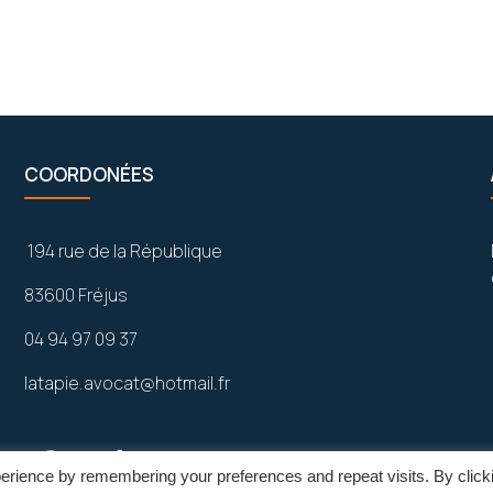
COORDONÉES
194 rue de la République
83600 Fréjus
04 94 97 09 37
latapie.avocat@hotmail.fr
erience by remembering your preferences and repeat visits. By click