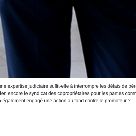
ne expertise judiciaire suffit-elle à interrompre les délais de pé
 ou bien encore le syndicat des copropriétaires pour les parties 
l a également engagé une action au fond contre le promoteur ?