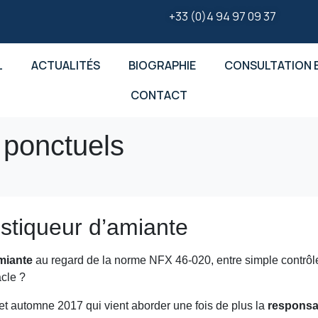
+33 (0)4 94 97 09 37
L
ACTUALITÉS
BIOGRAPHIE
CONSULTATION E
CONTACT
 ponctuels
stiqueur d’amiante
miante
au regard de la norme NFX 46-020, entre simple contrôle
acle ?
cet automne 2017 qui vient aborder une fois de plus la
responsab