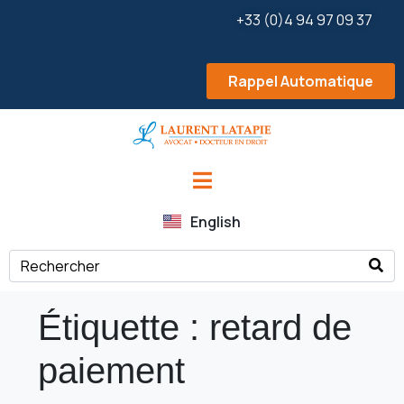
+33 (0)4 94 97 09 37
Rappel Automatique
English
Étiquette :
retard de
paiement