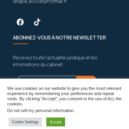
latapie.avocat@hotmail.fr
ABONNEZ-VOUS À NOTRE NEWSLETTER
Recevez toute l’actualité juridique et les
informations du cabinet.
We use cookies on our website to give you the most relevant
experience by remembering your preferences and repeat
visits. By clicking “Accept”, you consent to the use of ALL the
cookies.
Do not sell my personal information
.
Vos données sont strictement confidentielles
et seront jamais partagées.
Cookie Settings
Accept