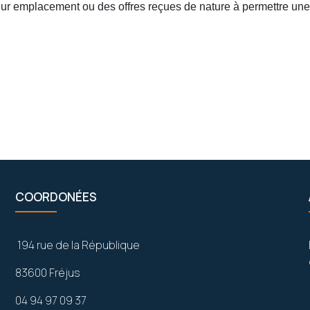
, leur emplacement ou des offres reçues de nature à permettre u
COORDONÉES
194 rue de la République
83600 Fréjus
04 94 97 09 37