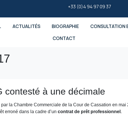
+33 (0)4 94 97 09 37
L
ACTUALITÉS
BIOGRAPHIE
CONSULTATION E
CONTACT
17
G contesté à une décimale
endu par la Chambre Commerciale de la Cour de Cassation en mai 2
érêt erroné dans la cadre d’un
contrat de prêt professionnel
.