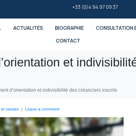
+33 (0)4 94 97 09 37
L
ACTUALITÉS
BIOGRAPHIE
CONSULTATION E
CONTACT
rientation et indivisibili
nt d’orientation et indivisibilité des créanciers inscrits
 et saisies
Leave a comment