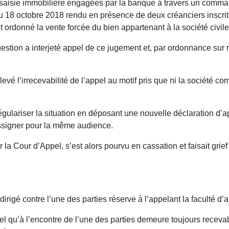
 de saisie immobilière engagées par la banque à travers un comm
u 18 octobre 2018 rendu en présence de deux créanciers inscrit
it ordonné la vente forcée du bien appartenant à la société civile
estion a interjeté appel de ce jugement et, par ordonnance sur
é l’irrecevabilité de l’appel au motif pris que ni la société com
régulariser la situation en déposant une nouvelle déclaration d’
assigner pour la même audience.
r la Cour d’Appel, s’est alors pourvu en cassation et faisait g
dirigé contre l’une des parties réserve à l’appelant la faculté d’a
el qu’à l’encontre de l’une des parties demeure toujours recevab