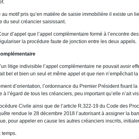
ef.
 au motif pris qu’en matière de saisie immobilière il existe un lie
e du seul créancier saisissant.
 Cour d’appel que l’appel complémentaire formé à l’encontre des
régulariser la procédure faute de jonction entre les deux appels.
l complémentaire
un litige indivisible l’appel complémentaire ne pouvait avoir eff
avait bel et bien un seul et même appel et que rien n’empêchait l
nt d’orientation, l’ordonnance du Premier Président fixant la da
tige à l’égard de tous les créanciers, peu important qu’elle n’ait v
océdure Civile ainsi que de l’article R.322-19 du Code des Proc
quête rendue le 28 décembre 2018 l’autorisant à assigner la banq
, pour appeler en cause les autres créanciers inscrits, initial
x temps.