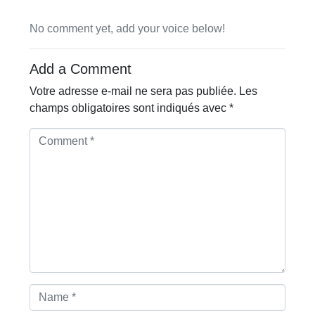
No comment yet, add your voice below!
Add a Comment
Votre adresse e-mail ne sera pas publiée.
Les
champs obligatoires sont indiqués avec
*
C
o
m
m
e
n
t
*
N
a