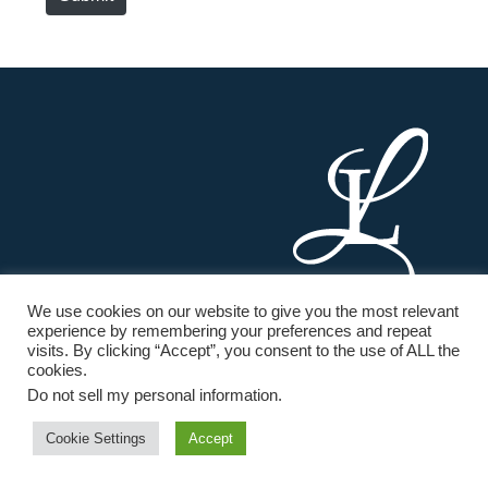
*
s
i
t
e
We use cookies on our website to give you the most relevant
MAÎTRE
experience by remembering your preferences and repeat
LAURENT LATAPIE
visits. By clicking “Accept”, you consent to the use of ALL the
AVOCAT À FRÉJUS
cookies.
Do not sell my personal information
.
COORDONÉES
Cookie Settings
Accept