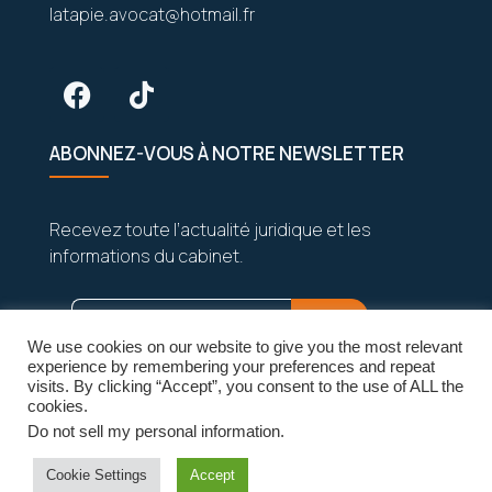
latapie.avocat@hotmail.fr
ABONNEZ-VOUS À NOTRE NEWSLETTER
Recevez toute l’actualité juridique et les
informations du cabinet.
We use cookies on our website to give you the most relevant
experience by remembering your preferences and repeat
visits. By clicking “Accept”, you consent to the use of ALL the
cookies.
Do not sell my personal information
.
Vos données sont strictement confidentielles
et seront jamais partagées.
Cookie Settings
Accept