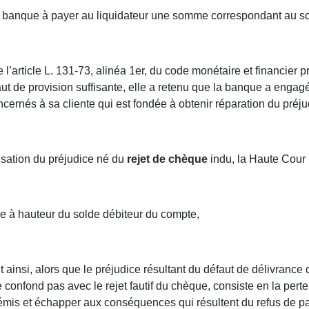
a banque à payer au liquidateur une somme correspondant au so
l’article L. 131-73, alinéa 1er, du code monétaire et financier p
ut de provision suffisante, elle a retenu que la banque a engag
cernés à sa cliente qui est fondée à obtenir réparation du préj
nisation du préjudice né du
rejet de chèque
indu, la Haute Cour 
ise à hauteur du solde débiteur du compte,
insi, alors que le préjudice résultant du défaut de délivrance de
e confond pas avec le rejet fautif du chèque, consiste en la perte
s émis et échapper aux conséquences qui résultent du refus de 