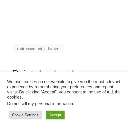
redressement judiciaire
Rejet du plan de
sauvegarde, quelles
We use cookies on our website to give you the most relevant
experience by remembering your preferences and repeat
visits. By clicking “Accept”, you consent to the use of ALL the
alternatives pour le chef
cookies.
d’entreprise?
Do not sell my personal information
.
Cookie Settings
Accept