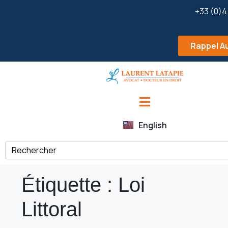
+33 (0)4
Rappel A
English
Étiquette :
Loi
Littoral