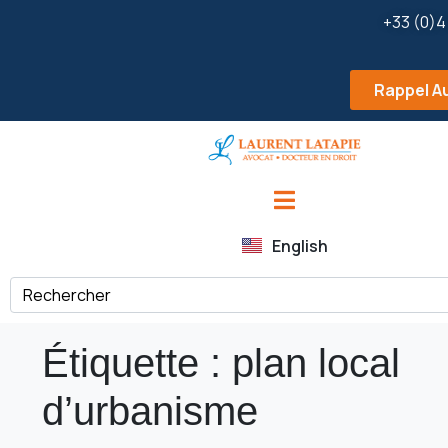
+33 (0)4
Rappel A
English
Étiquette :
plan local
d’urbanisme