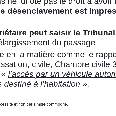
ne lui ôte pas le droit à avoir 
le désenclavement est impresc
étaire peut saisir le Tribunal
 élargissement du passage.
ire en la matière comme le rap
ssation, civile, Chambre civile 
 «
l’accès par un véhicule auto
 destiné à l’habitation ».
nécessité
et non par simple commodité.