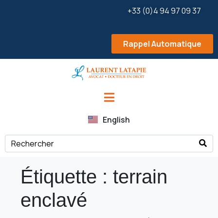
+33 (0)4 94 97 09 37
Rappel Automatique
English
Étiquette :
terrain
enclavé