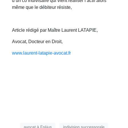
d’un co indivisaire qui vient réaliser l’actif alors
même que le débiteur résiste,
Article rédigé par Maître Laurent LATAPIE,
Avocat, Docteur en Droit,
www.laurent-latapie-avocat.fr
avocat à Fréjus
indivision successorale