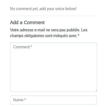
No comment yet, add your voice below!
Add a Comment
Votre adresse e-mail ne sera pas publiée.
Les
champs obligatoires sont indiqués avec
*
C
o
m
m
e
n
t
*
N
a