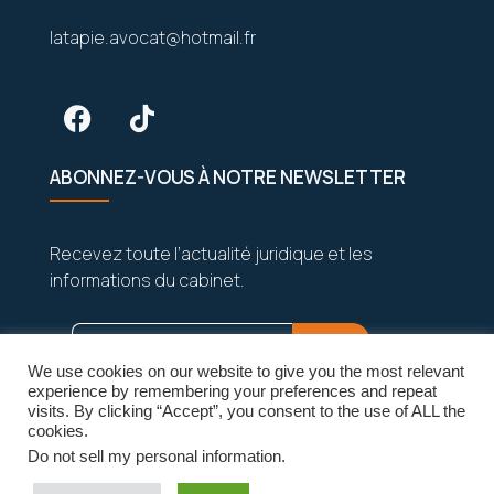
latapie.avocat@hotmail.fr
ABONNEZ-VOUS À NOTRE NEWSLETTER
Recevez toute l’actualité juridique et les
informations du cabinet.
We use cookies on our website to give you the most relevant
experience by remembering your preferences and repeat
visits. By clicking “Accept”, you consent to the use of ALL the
cookies.
Do not sell my personal information
.
Vos données sont strictement confidentielles
et seront jamais partagées.