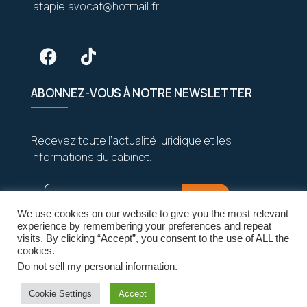
latapie.avocat@hotmail.fr
ABONNEZ-VOUS À NOTRE NEWSLETTER
Recevez toute l’actualité juridique et les
informations du cabinet.
We use cookies on our website to give you the most relevant
experience by remembering your preferences and repeat
visits. By clicking “Accept”, you consent to the use of ALL the
cookies.
Do not sell my personal information
.
Vos données sont strictement confidentielles
et seront jamais partagées.
Cookie Settings
Accept