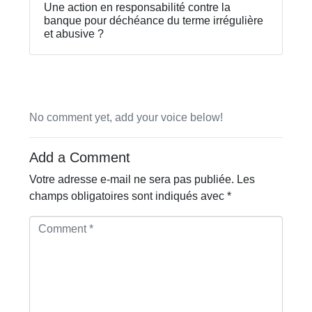
Une action en responsabilité contre la
banque pour déchéance du terme irrégulière
et abusive ?
No comment yet, add your voice below!
Add a Comment
Votre adresse e-mail ne sera pas publiée.
Les
champs obligatoires sont indiqués avec
*
C
o
m
m
e
n