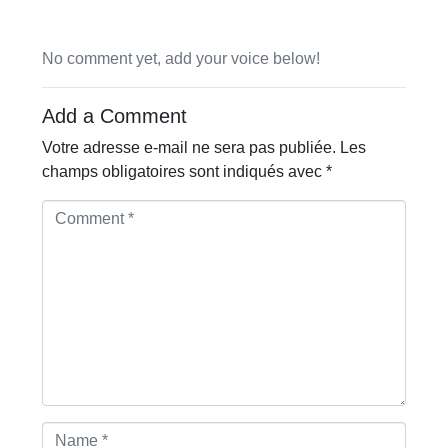
No comment yet, add your voice below!
Add a Comment
Votre adresse e-mail ne sera pas publiée.
Les
champs obligatoires sont indiqués avec
*
C
o
m
m
e
n
t
*
N