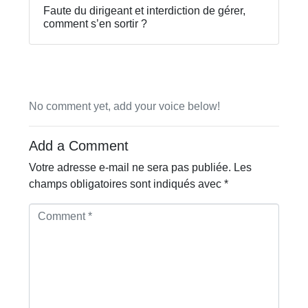
Faute du dirigeant et interdiction de gérer,
comment s’en sortir ?
No comment yet, add your voice below!
Add a Comment
Votre adresse e-mail ne sera pas publiée.
Les
champs obligatoires sont indiqués avec
*
C
o
m
m
e
n