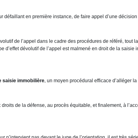
eur défaillant en première instance, de faire appel d’une décisio
évolutif de l’appel dans le cadre des procédures de référé, tout la
ipe d’effet dévolutif de l’appel est malmené en droit de la saisie
 saisie immobilière
, un moyen procédural efficace d’alléger la
droits de la défense, au procès équitable, et finalement, à l’ac
eur n’intervient pas devant le juge de l’orientation, il est très séri