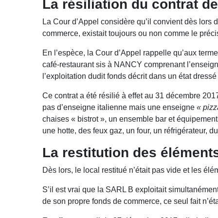
La résiliation du contrat d
La Cour d’Appel considère qu’il convient dès lors d’
commerce, existait toujours ou non comme le préci
En l’espèce, la Cour d’Appel rappelle qu’aux ter
café-restaurant sis à NANCY comprenant l’enseigne, 
l’exploitation dudit fonds décrit dans un état dress
Ce contrat a été résilié à effet au 31 décembre 2017 
pas d’enseigne italienne mais une enseigne
« pizz
chaises « bistrot », un ensemble bar et équipements
une hotte, des feux gaz, un four, un réfrigérateur, d
La restitution des élémen
Dès lors, le local restitué n’était pas vide et les 
S’il est vrai que la SARL B exploitait simultanément
de son propre fonds de commerce, ce seul fait n’éta