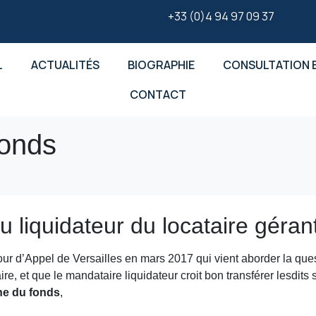
+33 (0)4 94 97 09 37
L
ACTUALITÉS
BIOGRAPHIE
CONSULTATION E
CONTACT
fonds
u liquidateur du locataire géran
Cour d’Appel de Versailles en mars 2017 qui vient aborder la ques
iaire, et que le mandataire liquidateur croit bon transférer lesdits
ne du fonds
,