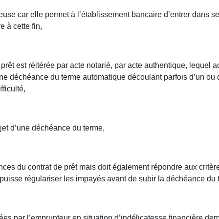
se car elle permet à l’établissement bancaire d’entrer dans se
 à cette fin,
prêt est réitérée par acte notarié, par acte authentique, lequel a
d’une déchéance du terme automatique découlant parfois d’un o
ficulté,
’objet d’une déchéance du terme,
es du contrat de prêt mais doit également répondre aux critères
i puisse régulariser les impayés avant de subir la déchéance du te
trées par l’emprunteur en situation d’indélicatesse financière de