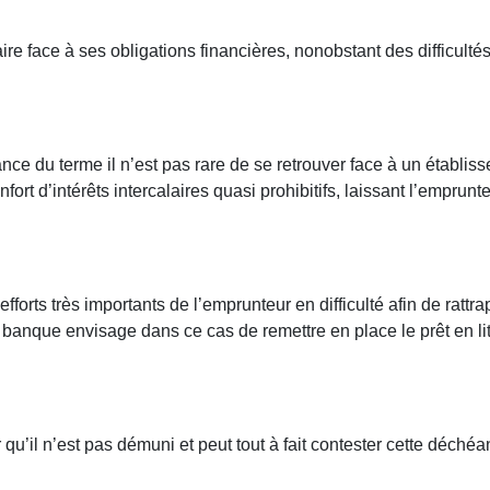
re face à ses obligations financières, nonobstant des difficult
ce du terme il n’est pas rare de se retrouver face à un établiss
t d’intérêts intercalaires quasi prohibitifs, laissant l’emprunteu
forts très importants de l’emprunteur en difficulté afin de ratt
a banque envisage dans ce cas de remettre en place le prêt en lit
r qu’il n’est pas démuni et peut tout à fait contester cette déché