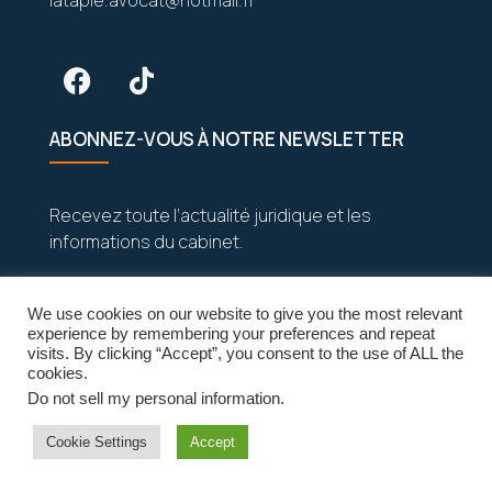
latapie.avocat@hotmail.fr
ABONNEZ-VOUS À NOTRE NEWSLETTER
Recevez toute l’actualité juridique et les
informations du cabinet.
We use cookies on our website to give you the most relevant
experience by remembering your preferences and repeat
visits. By clicking “Accept”, you consent to the use of ALL the
cookies.
Do not sell my personal information
.
Vos données sont strictement confidentielles
Cookie Settings
Accept
et seront jamais partagées.